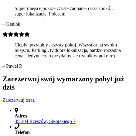
Super miejsce,pokoje czyste zadbane, cisza spokój ,
super lokalizacja. Polecam
– Kenlok
Cieply ,przytulny , czysty pokoj. Wszystko na swoim
miejscu. Parking , tv,dobra lokalizacja, bardzo rozsadna
cena . Jedyne co to przydalby sie czajnik w pokoju:)
– Paweł P.
Zarezerwuj swój wymarzony pobyt już
dziś
Zarezerwuj teraz
Adres
35-304 Rzeszów, Sikorskiego 7
Telefon